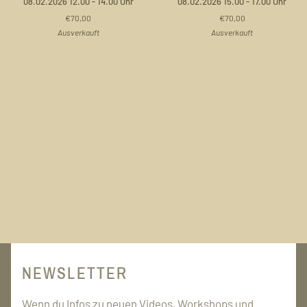
08.02.2026 12.00 - 14.00 Uhr
08.02.2026 15.00 - 17.00 Uhr
12.00
15.00
€70,00
€70,00
-
-
Ausverkauft
Ausverkauft
14.00
17.00
Uhr
Uhr
NEWSLETTER
Wenn du Infos zu neuen Videos, Workshops und