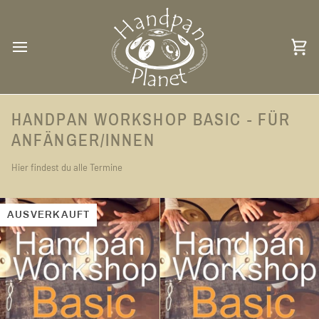
Direkt
zum
Inhalt
Ei
HANDPAN WORKSHOP BASIC - FÜR
ANFÄNGER/INNEN
Hier findest du alle Termine
AUSVERKAUFT