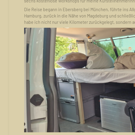
sechs kostenlose Workshops für meine Kursteilnehmerin
Die Reise begann in Ebersberg bei München, führte ins Al
Hamburg, zurück in die Nähe von Magdeburg und schließl
habe ich nicht nur viele Kilometer zurückgelegt, sondern