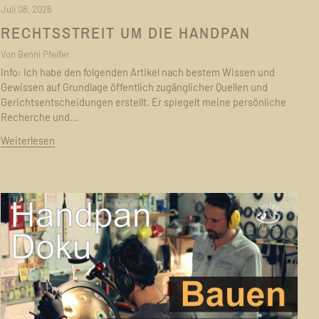
Juli 08, 2026
RECHTSSTREIT UM DIE HANDPAN
Von Benni Pfeifer
Info: Ich habe den folgenden Artikel nach bestem Wissen und
Gewissen auf Grundlage öffentlich zugänglicher Quellen und
Gerichtsentscheidungen erstellt. Er spiegelt meine persönliche
Recherche und...
Weiterlesen