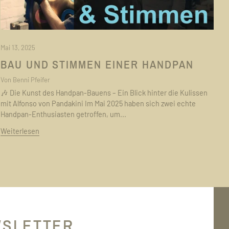
Mai 13, 2025
BAU UND STIMMEN EINER HANDPAN
Von Benni Pfeifer
🎶 Die Kunst des Handpan-Bauens – Ein Blick hinter die Kulissen
mit Alfonso von Pandakini Im Mai 2025 haben sich zwei echte
Handpan-Enthusiasten getroffen, um...
Weiterlesen
SLETTER