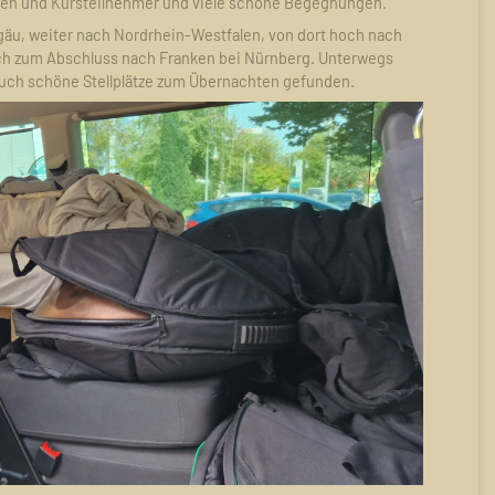
nen und Kursteilnehmer und viele schöne Begegnungen.
lgäu, weiter nach Nordrhein-Westfalen, von dort hoch nach
ich zum Abschluss nach Franken bei Nürnberg. Unterwegs
 auch schöne Stellplätze zum Übernachten gefunden.