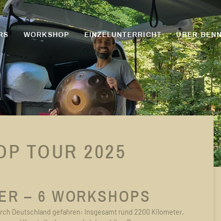
RS
WORKSHOP
EINZELUNTERRICHT
ÜBER BENN
P TOUR 2025
TER – 6 WORKSHOPS
rch Deutschland gefahren: Insgesamt rund 2200 Kilometer,